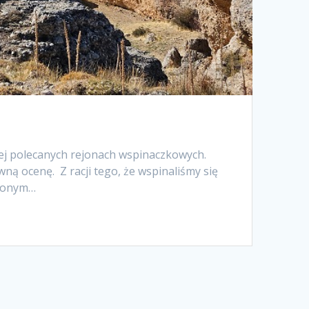
ej polecanych rejonach wspinaczkowych.
wną ocenę. Z racji tego, że wspinaliśmy się
nionym…