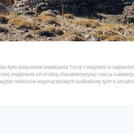
 było połączenie zwiedzania Turcji z wizytami w najbardzi
iżej znajdziecie ich krótką charakterystykę i naszą subiekty
 na wybór sektorów wspinaczkowych (unikaliśmy tych o utrud