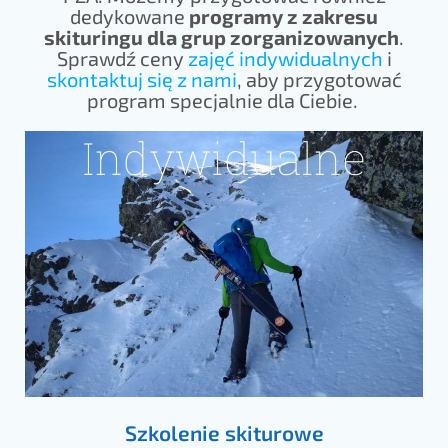
dedykowane
programy z zakresu
skituringu dla grup zorganizowanych
.
Sprawdź ceny
zajęć indywidualnych
i
skontaktuj się z nami
, aby przygotować
program specjalnie dla Ciebie.
Szkolenie skiturowe