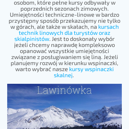
osobom, które pełne kursy odbywały w
poprzednich sezonach zimowych.
Umiejętności techniczne-linowe w bardzo
przystępny sposób przekazujemy nie tylko
w górach, ale także w skałach, na
kursach
technik linowych dla turystów oraz
skialpinistów
. Jest to doskonały wybór
jeżeli chcemy naprawdę kompleksowo
opanować wszystkie umiejętności
związane z posługiwaniem się liną. Jeżeli
planujemy rozwój w kierunku wspinaczki,
warto wybrać nasze
kursy wspinaczki
skalnej
.