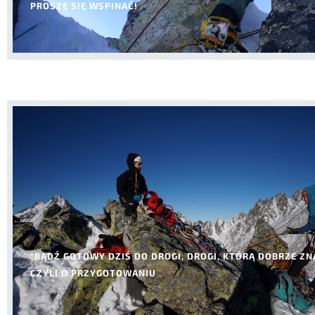
PROSZĘ SIĘ WSPINAĆ!
“BĄDŹ GOTOWY DZIŚ DO DROGI, DROGI, KTÓRĄ DOBRZE Z
CZYLI O PRZYGOTOWANIU