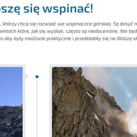
szę się wspinać!
h, którzy chcą się rozwijać we wspinaczce górskiej. Są dosyć
ektach które, jak się wydaje, często są niedoceniane. Nie bę
to aby były możliwie praktyczne i przekładały się na Waszą s