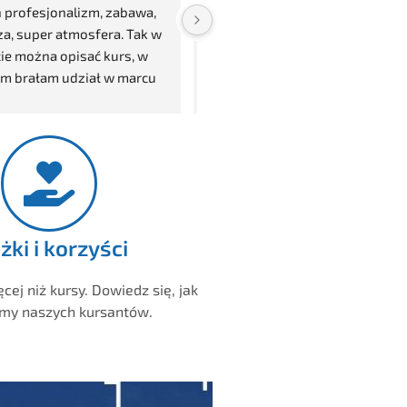
turystyki zimowej I 
Turystyka zimowa st.I - 
nia przeprowadzony przez 
świetnie przygotowane 
spełnił moje oczekiwania. 
szkolenie; instruktor Michał 
u jest bardzo dobrze 
dużo czasu poświęcił każdemu 
nizowany. Asia, dzieli się 
z uczestników, aby przećwiczyć
ą wiedzą i doświadczeniem 
poszczególne elementy. Duża 
zystępny sposób.
wiedza i jeszcze większa 
cierpliwość! Szkolenie w tempie
dostosowanym do 
uczestników- nikt nie gonił, ale 
było intensywnie. Już myślę nad
żki i korzyści
st. II 🙂
ęcej niż kursy. Dowiedz się, jak
my naszych kursantów.