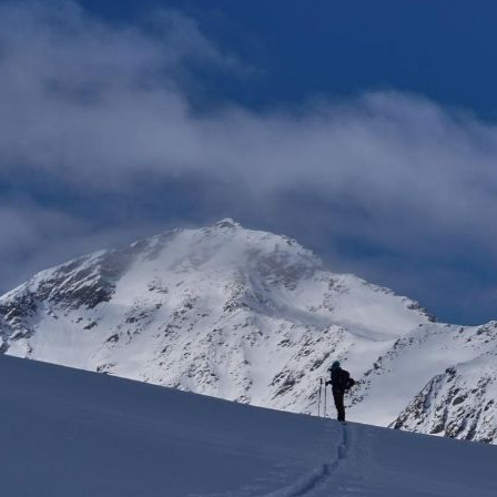
na pewno wrócę na inne 
szkolenia, które są w ofercie.