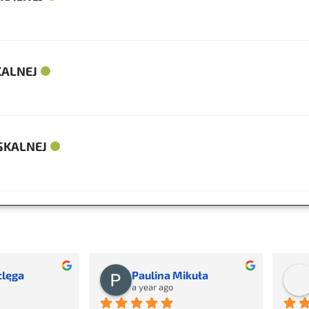
KALNEJ
SKALNEJ
ikuła
Agnieszka Binek
2 years ago