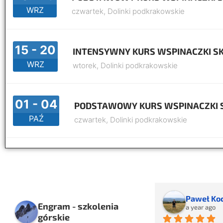
WRZ
czwartek,
Dolinki podkrakowskie
15 - 20
INTENSYWNY KURS WSPINACZKI S
WRZ
wtorek,
Dolinki podkrakowskie
01 - 04
PODSTAWOWY KURS WSPINACZKI 
PAŹ
czwartek,
Dolinki podkrakowskie
Paweł Koclęga
Paulina M
Engram - szkolenia
a year ago
a year ago
górskie