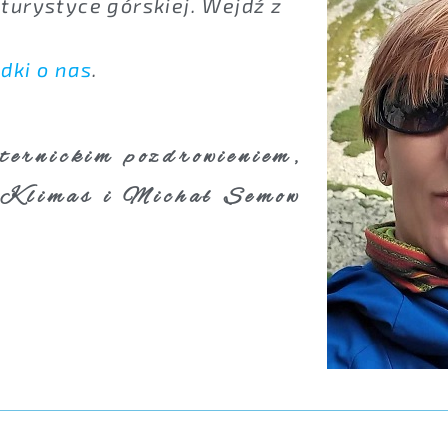
turystyce górskiej. Wejdź z
dki o nas
.
ternickim pozdrowieniem,
 Klimas i Michał Semow