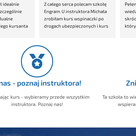
lecam szkołę 
Pełen profesjonalizm, zabawa, 
Kurs 
tora Michała 
wiedza, super atmosfera. Tak w 
stop
pinaczki po 
skrócie można opisać kurs, w 
Asię 
zonych i kurs 
którym brałam udział w marcu 
Kurs
 1 stopnia - z 
prowadzony przez instruktora 
zorga
ardzo 
Michała. Ogrom wiedzy oraz 
swoj
ał wykazał się 
podejście praktyczne na 
w pr
ierpliwości i 
najwyższym poziomie. Dużo 
empo i 
działań w terenie i ciekawe 
sowywał do 
wykłady codziennie wieczorem 
 odpowiedzieć 
w schronisku. Instruktor 
nas - poznaj instruktora!
Zni
 Pełen 
chętnie dzielił się także swoim 
 do tego 
doświadczeniem i odpowiadał 
ając kurs - wybieramy przede wszystkim
Ta szkoła to wi
ra 10/10
na wszelkie nurtujące nas 
instruktora. Poznaj nas!
wspiera
pytania. Jedne z najlepiej 
zainfestowanych pieniędzy w 
życiu to właśnie 4-dniowy kurs 
turystyki wysokogorskiej z 
Engram 🙂 serdecznie polecam i 