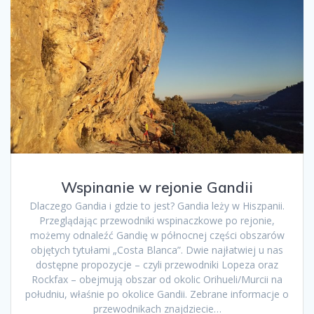
Wspinanie w rejonie Gandii
Dlaczego Gandia i gdzie to jest? Gandia leży w Hiszpanii.
Przeglądając przewodniki wspinaczkowe po rejonie,
możemy odnaleźć Gandię w północnej części obszarów
objętych tytułami „Costa Blanca”. Dwie najłatwiej u nas
dostępne propozycje – czyli przewodniki Lopeza oraz
Rockfax – obejmują obszar od okolic Orihueli/Murcii na
południu, właśnie po okolice Gandii. Zebrane informacje o
przewodnikach znajdziecie…