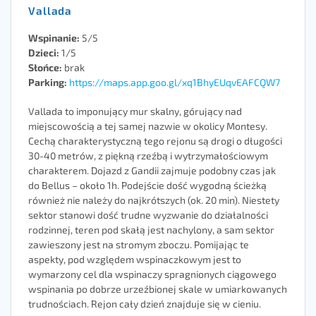
Vallada
Wspinanie:
5/5
Dzieci:
1/5
Słońce:
brak
Parking:
https://maps.app.goo.gl/xq1BhyEUqvEAFCQW7
Vallada to imponujący mur skalny, górujący nad
miejscowością a tej samej nazwie w okolicy Montesy.
Cechą charakterystyczną tego rejonu są drogi o długości
30-40 metrów, z piękną rzeźbą i wytrzymałościowym
charakterem. Dojazd z Gandii zajmuje podobny czas jak
do Bellus – około 1h. Podejście dość wygodną ścieżką
również nie należy do najkrótszych (ok. 20 min). Niestety
sektor stanowi dość trudne wyzwanie do działalności
rodzinnej, teren pod skałą jest nachylony, a sam sektor
zawieszony jest na stromym zboczu. Pomijając te
aspekty, pod względem wspinaczkowym jest to
wymarzony cel dla wspinaczy spragnionych ciągowego
wspinania po dobrze urzeźbionej skale w umiarkowanych
trudnościach. Rejon cały dzień znajduje się w cieniu.