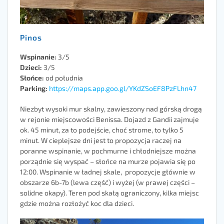
Pinos
Wspinanie:
3/5
Dzieci:
3/5
Słońce:
od południa
Parking:
https://maps.app.goo.gl/YKdZSoEF8PzFLhn47
Niezbyt wysoki mur skalny, zawieszony nad górską drogą
w rejonie miejscowości Benissa. Dojazd z Gandii zajmuje
ok. 45 minut, za to podejście, choć strome, to tylko 5
minut. W cieplejsze dni jest to propozycja raczej na
poranne wspinanie, w pochmurne i chłodniejsze można
porządnie się wyspać – słońce na murze pojawia się po
12:00. Wspinanie w ładnej skale, propozycje głównie w
obszarze 6b-7b (lewa część) i wyżej (w prawej części –
solidne okapy). Teren pod skałą ograniczony, kilka miejsc
gdzie można rozłożyć koc dla dzieci.