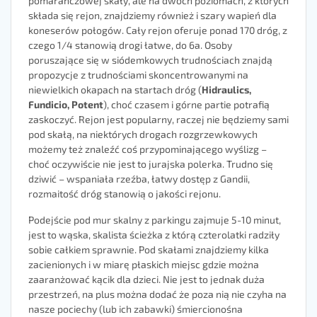
pomarańczowej skały, ale na dwóch poziomach, z których
składa się rejon, znajdziemy również i szary wapień dla
koneserów połogów. Cały rejon oferuje ponad 170 dróg, z
czego 1/4 stanowią drogi łatwe, do 6a. Osoby
poruszające się w siódemkowych trudnościach znajdą
propozycje z trudnościami skoncentrowanymi na
niewielkich okapach na startach dróg (
Hidraulics,
Fundicio, Potent
), choć czasem i górne partie potrafią
zaskoczyć. Rejon jest popularny, raczej nie będziemy sami
pod skałą, na niektórych drogach rozgrzewkowych
możemy też znaleźć coś przypominającego wyślizg –
choć oczywiście nie jest to jurajska polerka. Trudno się
dziwić – wspaniała rzeźba, łatwy dostęp z Gandii,
rozmaitość dróg stanowią o jakości rejonu.
Podejście pod mur skalny z parkingu zajmuje 5-10 minut,
jest to wąska, skalista ścieżka z którą czterolatki radziły
sobie całkiem sprawnie. Pod skałami znajdziemy kilka
zacienionych i w miarę płaskich miejsc gdzie można
zaaranżować kącik dla dzieci. Nie jest to jednak duża
przestrzeń, na plus można dodać że poza nią nie czyha na
nasze pociechy (lub ich zabawki) śmiercionośna