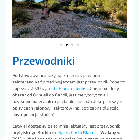
Przewodniki
Podstawową propozycją, która nas powinna
zainteresować przed wyjazdem jest przewodnik Roberto
Lópeza z 2020 r. „
Costa Blanca Climbs
„. Obejmuje duży
obszar od Orihueli do Gandii, jest merytorycznie i
użytkowo na wysokim poziomie, posiada dość precyzyjne
opisy cech rejonów i sektorów (np. potrzebna długość
liny, operacja słońca).
Łatwiej dostępny, za to mniej aktualny jest przewodnik
brytyjskiego Rockfaxa „
Spain: Costa Blanca
„. Wydany w
2013 r., choć posiada wiele zalet (np. system polecanych