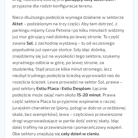
przyjazna dla rodzin konfiguracja terenu.
Nieco dłuższego podejścia wymaga działanie w sektorze
Altet
– podzielonym na trzy części. Aby tam dotrzeć, z
parkingu mijamy Cova Petxina i po kilku minutach widzimy
już mur górujący nad dolinką po lewej stronie. To część
zwana
Sol
, z zachodnią wystawą – tu od wczesnego
popołudnia już operuje słońce. Gdy idąc dolinką,
znajdziemy się już na wysokości tego sektora, szukamy
wyraźnego odbicia w górę, po lewej stronie, za
studzienką. Stąd jeszcze kilka minut stromego, lecz
niezbyt trudnego podejścia ścieżką wyprowadzi nas do
rozejścia ścieżek. Lewa prowadzi na sektor Sol, prawa –
pod sektory
Estiu Placa
i
Estiu Desplom
. Łącznie
podejście może zająć nam około
15-20 minut
. Prawa
część sektora Placa to przyjemne wspinanie o raczej
jurajskim charakterze (piony, połogi w dobrze urzeźbionej
skale, bez wampirków), lewa – częściowo przewieszone
drogi wyprowadzające w partie dość ostrej skały. Idąc
dalej trafimy na przewieszenia i pomarańczowy wapień.
Oba sektory znajdują się
cały dzień w cieniu
.