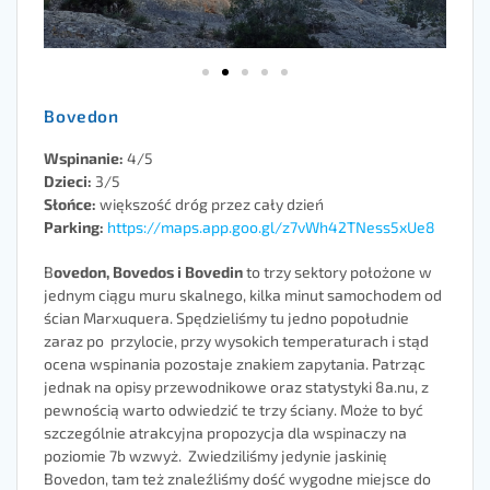
Bovedon
Wspinanie:
4/5
Dzieci:
3/5
Słońce:
większość dróg przez cały dzień
Parking:
https://maps.app.goo.gl/z7vWh42TNess5xUe8
B
ovedon, Bovedos i Bovedin
to trzy sektory położone w
jednym ciągu muru skalnego, kilka minut samochodem od
ścian Marxuquera. Spędzieliśmy tu jedno popołudnie
zaraz po przylocie, przy wysokich temperaturach i stąd
ocena wspinania pozostaje znakiem zapytania. Patrząc
jednak na opisy przewodnikowe oraz statystyki 8a.nu, z
pewnością warto odwiedzić te trzy ściany. Może to być
szczególnie atrakcyjna propozycja dla wspinaczy na
poziomie 7b wzwyż. Zwiedziliśmy jedynie jaskinię
Bovedon, tam też znaleźliśmy dość wygodne miejsce do