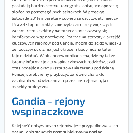
posiadają bardzo istotne ikonografiki opisujące operację
słońca na poszczególnych sektorach. W przeciągu
listopada 23′ temperatury powietrza oscylowały między
15 a 28 stopni i praktycznie wyłącznie przy większych
zachmurzeniu sektory nasłonecznione stawały się
komfortowe wspinaczkowo. Patrząc na statystyki przejść
kluczowych rejonów pod Gandią, można dojść do wniosku
że rzeczywiście zima jest okresem kiedy można tutaj
fajnie działać. W obu przewodnikach znajdziemy także
istotne informacje dla wspinaczkowych rodziców, czyli
czas podejścia oraz ukształtowanie terenu pod ścianą.
Poniżej spróbujemy przybliżyć zarówno charakter
wspinania w odwiedzanych przez nas rejonach, jak i
aspekty praktyczne.
Gandia - rejony
wspinaczkowe
Kolejność opisywanych rejonów jest przypadkowa, a ich
ocena i opis stanowią
nasz subiektywny pogląd
–