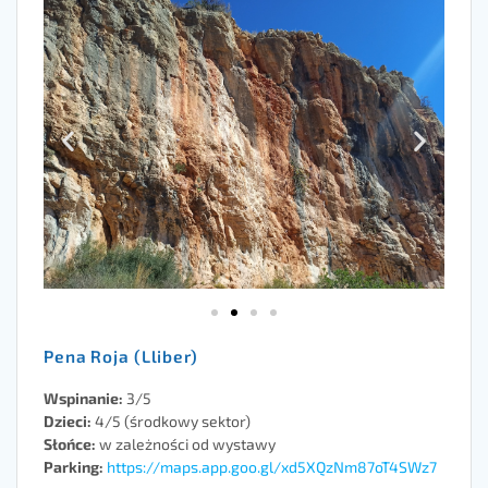
Pena Roja (Lliber)
Wspinanie:
3/5
Dzieci:
4/5 (środkowy sektor)
Słońce:
w zależności od wystawy
Parking:
https://maps.app.goo.gl/xd5XQzNm87oT4SWz7