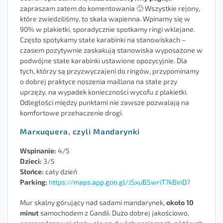
zapraszam zatem do komentowania 🙂 Wszystkie rejony,
które zwiedziliśmy, to skała wapienna. Wpinamy się w
90% w plakietki, sporadycznie spotkamy ringi wklejane.
Często spotykamy stałe karabinki na stanowiskach –
czasem pozytywnie zaskakują stanowiska wyposażone w
podwójne stałe karabinki ustawione opozycyjnie. Dla
tych, którzy są przyzwyczajeni do ringów, przypominamy
o dobrej praktyce noszenia maillona na stałe przy
uprzęży, na wypadek konieczności wycofu z plakietki.
Odległości między punktami nie zawsze pozwalają na
komfortowe przehaczenie drogi.
Marxuquera, czyli Mandarynki
Wspinanie:
4/5
Dzieci:
3/5
Słońce:
cały dzień
Parking:
https://maps.app.goo.gl/JSxuB5wriT7kBinD7
Mur skalny górujący nad sadami mandarynek,
około 10
minut
samochodem z Gandii. Dużo dobrej jakościowo,