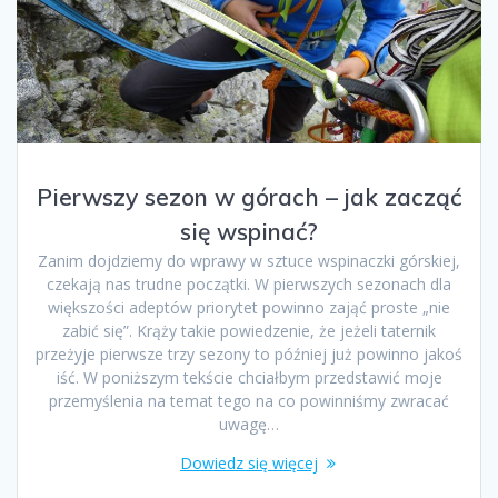
Pierwszy sezon w górach – jak zacząć
się wspinać?
Zanim dojdziemy do wprawy w sztuce wspinaczki górskiej,
czekają nas trudne początki. W pierwszych sezonach dla
większości adeptów priorytet powinno zająć proste „nie
zabić się”. Krąży takie powiedzenie, że jeżeli taternik
przeżyje pierwsze trzy sezony to później już powinno jakoś
iść. W poniższym tekście chciałbym przedstawić moje
przemyślenia na temat tego na co powinniśmy zwracać
uwagę…
Dowiedz się więcej