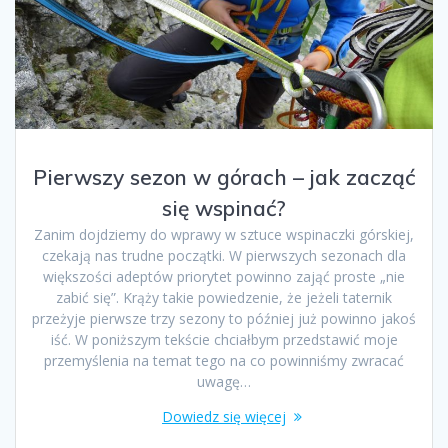
Pierwszy sezon w górach – jak zacząć
się wspinać?
Zanim dojdziemy do wprawy w sztuce wspinaczki górskiej,
czekają nas trudne początki. W pierwszych sezonach dla
większości adeptów priorytet powinno zająć proste „nie
zabić się”. Krąży takie powiedzenie, że jeżeli taternik
przeżyje pierwsze trzy sezony to później już powinno jakoś
iść. W poniższym tekście chciałbym przedstawić moje
przemyślenia na temat tego na co powinniśmy zwracać
uwagę…
Dowiedz się więcej