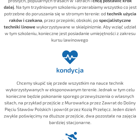
prostych, popularnych trasach w Tatrach i
chcą postawić krok
dalej
. Na tym trzydniowym szkoleniu przerabiamy wszystko co jest
potrzebne do poruszania się w stromym terenie: od
technik użycia
raków i czekana
, przez przepinki, obskoki, po
specjalistyczne
techniki linowe
wykorzystywane w skialpinizmie. Aby wziąć udział
w tym szkoleniu, konieczne jest posiadanie umiejętności z zakresu
kursu lawinowego
kondycja
Chcemy skupić się przede wszystkim na nauce technik
wykorzystywanych w eksponowanym terenie. Jednak w tym celu
konieczne będzie pokonanie sporego przewyższenia o własnych
siłach, na przykład przejście z Murowańca przez Zawrat do Doliny
Pięciu Stawów Polskich i powrót przez Kozią Przełęcz. Jeden dzień
zwykle poświęcimy na dłuższe przejście, dwa pozostałe na zajęcia
bardziej stacjonarne.