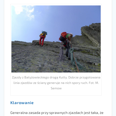
Zjazdy z Batyżowieckiego drogą Kutty. Dobrze przygotowana
linia zjazdów ze ściany generuje na nich spory ruch. Fot. M.
Semow
Klarowanie
Generalna zasada przy sprawnych zjazdach jest taka, że