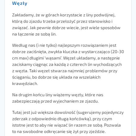
Węzły
Zakładamy, że w górach korzystacie z liny podwójnej,
którą do zjazdu trzeba przełożyć przez stanowisko i
związać. Jak pewnie dobrze wiecie, jest wiele sposobów
na łączenie ze sobą lin.
Według nas (i nie tylko) najlepszym rozwiązaniem jest
dobrze zaciśnięta, zwykła kluczka z wystarczająco (20-30
cm max) długimi ‘wąsami’. Węzeł układamy, a następnie
zaciskamy ciągnąc za każdą z czterech lin wychodzących
z węzła. Taki węzeł stwarza najmniej problemów przy
ściąganiu, bo dobrze się układa na wszelakich
krawędziach.
Na drugim końcu liny wiążemy węzły, które nas
zabezpieczają przed wyjechaniem ze zjazdu.
Tutaj jest już większa dowolność (sugerujemy pojedynczy
zderzak z odpowiednio długą końcówką), przy czym
istotne jest to aby nie wiązać lin razem ze sobą. Pozwala
to na swobodne odkręcanie się żył przy zjeździe.