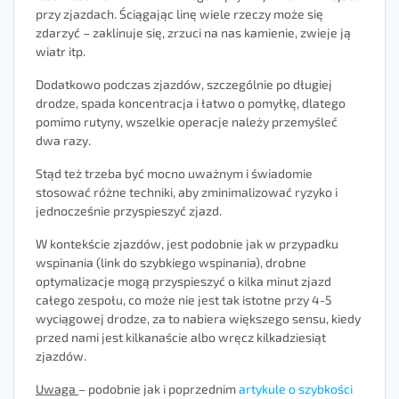
przy zjazdach. Ściągając linę wiele rzeczy może się
zdarzyć – zaklinuje się, zrzuci na nas kamienie, zwieje ją
wiatr itp.
Dodatkowo podczas zjazdów, szczególnie po długiej
drodze, spada koncentracja i łatwo o pomyłkę, dlatego
pomimo rutyny, wszelkie operacje należy przemyśleć
dwa razy.
Stąd też trzeba być mocno uważnym i świadomie
stosować różne techniki, aby zminimalizować ryzyko i
jednocześnie przyspieszyć zjazd.
W kontekście zjazdów, jest podobnie jak w przypadku
wspinania (link do szybkiego wspinania), drobne
optymalizacje mogą przyspieszyć o kilka minut zjazd
całego zespołu, co może nie jest tak istotne przy 4-5
wyciągowej drodze, za to nabiera większego sensu, kiedy
przed nami jest kilkanaście albo wręcz kilkadziesiąt
zjazdów.
Uwaga
– podobnie jak i poprzednim
artykule o szybkości