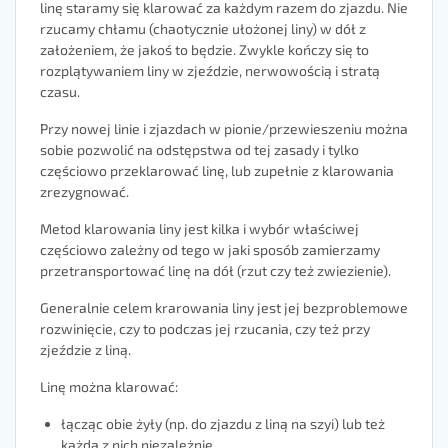
linę staramy się klarować za każdym razem do zjazdu. Nie
rzucamy chłamu (chaotycznie ułożonej liny) w dół z
założeniem, że jakoś to będzie. Zwykle kończy się to
rozplątywaniem liny w zjeździe, nerwowością i stratą
czasu.
Przy nowej linie i zjazdach w pionie/przewieszeniu można
sobie pozwolić na odstępstwa od tej zasady i tylko
częściowo przeklarować linę, lub zupełnie z klarowania
zrezygnować.
Metod klarowania liny jest kilka i wybór właściwej
częściowo zależny od tego w jaki sposób zamierzamy
przetransportować linę na dół (rzut czy też zwiezienie).
Generalnie celem krarowania liny jest jej bezproblemowe
rozwinięcie, czy to podczas jej rzucania, czy też przy
zjeździe z liną.
Linę można klarować:
łącząc obie żyły (np. do zjazdu z liną na szyi) lub też
każdą z nich niezależnie,