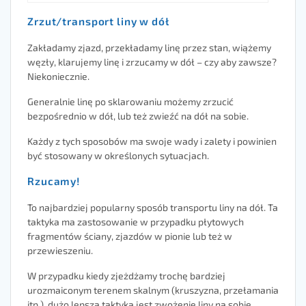
Zrzut/transport liny w dół
Zakładamy zjazd, przekładamy linę przez stan, wiążemy
węzły, klarujemy linę i zrzucamy w dół – czy aby zawsze?
Niekoniecznie.
Generalnie linę po sklarowaniu możemy zrzucić
bezpośrednio w dół, lub też zwieźć na dół na sobie.
Każdy z tych sposobów ma swoje wady i zalety i powinien
być stosowany w określonych sytuacjach.
Rzucamy!
To najbardziej popularny sposób transportu liny na dół. Ta
taktyka ma zastosowanie w przypadku płytowych
fragmentów ściany, zjazdów w pionie lub też w
przewieszeniu.
W przypadku kiedy zjeżdżamy trochę bardziej
urozmaiconym terenem skalnym (kruszyzna, przełamania
itp.), dużo lepszą taktyką jest zwożenie liny na sobie.