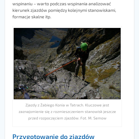
wspinaniu – warto podczas wspinania analizować
kierunek zjazdów pomiędzy kolejnymi stanowiskami,
formacje skalne itp.
Zjazdy z Żabiego Konia w Tatrach. Kluczowe jest
zaznajomienie się z rozmieszczeniem stanowisk jeszcze
przed rozpoczęciem zjazdów. Fot. M. Semow
Przygotowanie do zjazdów