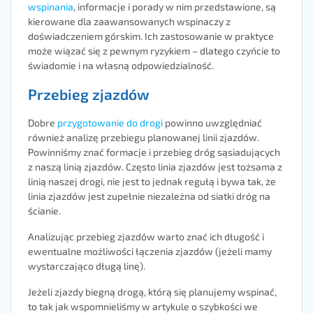
wspinania
, informacje i porady w nim przedstawione, są
kierowane dla zaawansowanych wspinaczy z
doświadczeniem górskim. Ich zastosowanie w praktyce
może wiązać się z pewnym ryzykiem – dlatego czyńcie to
świadomie i na własną odpowiedzialność.
Przebieg zjazdów
Dobre
przygotowanie do drogi
powinno uwzględniać
również analizę przebiegu planowanej linii zjazdów.
Powinniśmy znać formacje i przebieg dróg sąsiadujących
z naszą linią zjazdów. Często linia zjazdów jest tożsama z
linią naszej drogi, nie jest to jednak regułą i bywa tak, że
linia zjazdów jest zupełnie niezależna od siatki dróg na
ścianie.
Analizując przebieg zjazdów warto znać ich długość i
ewentualne możliwości łączenia zjazdów (jeżeli mamy
wystarczająco długą linę).
Jeżeli zjazdy biegną drogą, którą się planujemy wspinać,
to tak jak wspomnieliśmy w artykule o szybkości we