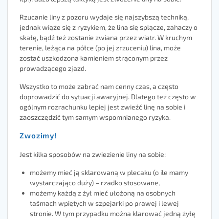
Rzucanie liny z pozoru wydaje się najszybszą techniką,
jednak wiąże się z ryzykiem, że lina się splącze, zahaczy o
skałę, bądź też zostanie zwiana przez wiatr. W kruchym
terenie, leżąca na półce (po jej zrzuceniu) lina, może
zostać uszkodzona kamieniem strąconym przez
prowadzącego zjazd.
Wszystko to może zabrać nam cenny czas, a często
doprowadzić do sytuacji awaryjnej. Dlatego też często w
ogólnym rozrachunku lepiej jest zwieźć linę na sobie i
zaoszczędzić tym samym wspomnianego ryzyka.
Zwozimy!
Jest kilka sposobów na zwiezienie liny na sobie:
możemy mieć ją sklarowaną w plecaku (o ile mamy
wystarczająco duży) – rzadko stosowane,
możemy każdą z żył mieć ułożoną na osobnych
taśmach wpiętych w szpejarki po prawej i lewej
stronie. W tym przypadku można klarować jedną żyłę