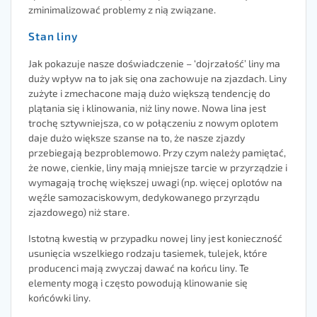
zminimalizować problemy z nią związane.
Stan liny
Jak pokazuje nasze doświadczenie – ‘dojrzałość’ liny ma
duży wpływ na to jak się ona zachowuje na zjazdach. Liny
zużyte i zmechacone mają dużo większą tendencję do
plątania się i klinowania, niż liny nowe. Nowa lina jest
trochę sztywniejsza, co w połączeniu z nowym oplotem
daje dużo większe szanse na to, że nasze zjazdy
przebiegają bezproblemowo. Przy czym należy pamiętać,
że nowe, cienkie, liny mają mniejsze tarcie w przyrządzie i
wymagają trochę większej uwagi (np. więcej oplotów na
węźle samozaciskowym, dedykowanego przyrządu
zjazdowego) niż stare.
Istotną kwestią w przypadku nowej liny jest konieczność
usunięcia wszelkiego rodzaju tasiemek, tulejek, które
producenci mają zwyczaj dawać na końcu liny. Te
elementy mogą i często powodują klinowanie się
końcówki liny.